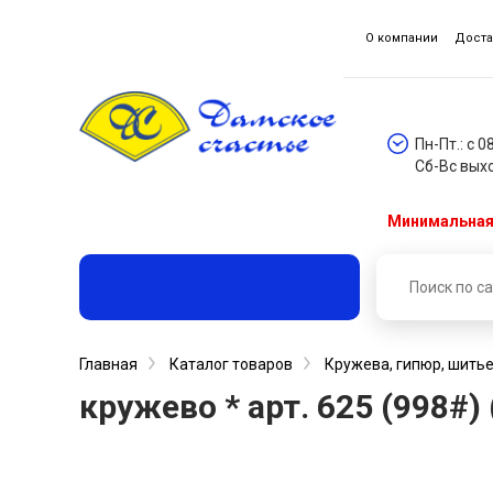
О компании
Доста
Пн-Пт.: с 0
Сб-Вс вых
Минимальная 
Главная
Каталог товаров
Кружева, гипюр, шитье
кружево * арт. 625 (998#)