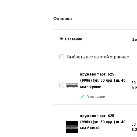
Фасовка
Название
Це
Выбрать все на этой странице
кружево * арт. 625
(998#) (уп. 50 ярд.) ш. 40
50 
мм черный
8.
В наличии
кружево * арт. 625
(998#) (уп. 50 ярд.) ш. 40
50 
мм белый
8.