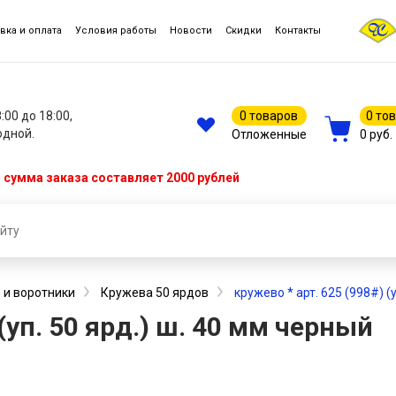
вка и оплата
Условия работы
Новости
Скидки
Контакты
8:00 до 18:00,
0 товаров
0 то
одной.
Отложенные
0 руб.
сумма заказа составляет 2000 рублей
 и воротники
Кружева 50 ярдов
кружево * арт. 625 (998#) (
 (уп. 50 ярд.) ш. 40 мм черный