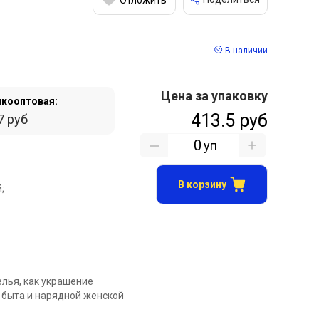
В наличии
Цена за упаковку
кооптовая:
413.5 руб
7 руб
уп
В корзину
;
елья, как украшение
 быта и нарядной женской