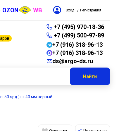
OZON
WB
Вход
/
Регистрация
+7 (495) 970-18-36
+7 (499) 500-97-89
варов
+7 (916) 318-96-13
+7 (916) 318-96-13
ds@argo-ds.ru
Найти
уп. 50 ярд.) ш. 40 мм черный
Поделиться
Отложить