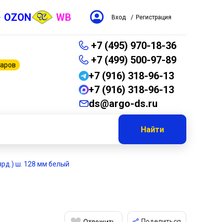
OZON
WB
Вход
/
Регистрация
+7 (495) 970-18-36
+7 (499) 500-97-89
варов
+7 (916) 318-96-13
+7 (916) 318-96-13
ds@argo-ds.ru
Найти
 ярд.) ш. 128 мм белый
Поделиться
Отложить