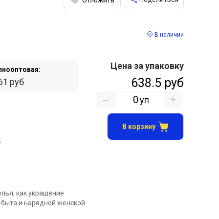
В наличии
Цена за упаковку
пнооптовая:
638.5 руб
61 руб
уп
В корзину
;
елья, как украшение
 быта и нарядной женской