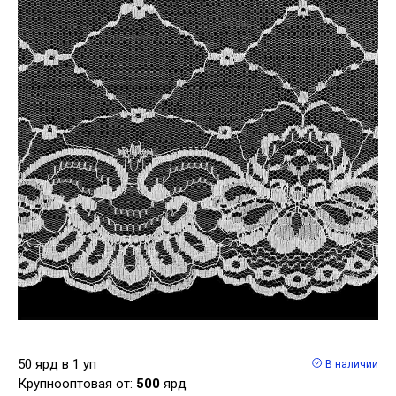
50 ярд в 1 уп
В наличии
Крупнооптовая от:
500
ярд