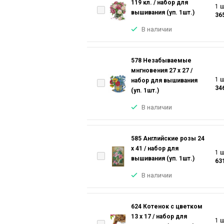
119 кл. / набор для
1 ш
вышивания (уп. 1шт.)
36
В наличии
578 Незабываемые
мнгновения 27 х 27 /
1 ш
набор для вышивания
34
(уп. 1шт.)
В наличии
585 Английские розы 24
х 41 / набор для
1 ш
вышивания (уп. 1шт.)
63
В наличии
624 Котенок с цветком
13 х 17 / набор для
1 ш