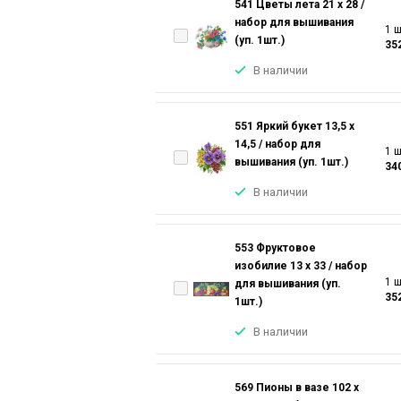
541 Цветы лета 21 х 28 /
набор для вышивания
1 ш
(уп. 1шт.)
35
В наличии
551 Яркий букет 13,5 х
14,5 / набор для
1 ш
вышивания (уп. 1шт.)
34
В наличии
553 Фруктовое
изобилие 13 х 33 / набор
1 ш
для вышивания (уп.
35
1шт.)
В наличии
569 Пионы в вазе 102 х