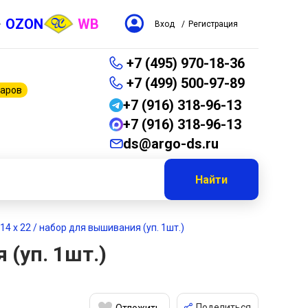
OZON
WB
Вход
/
Регистрация
+7 (495) 970-18-36
+7 (499) 500-97-89
варов
+7 (916) 318-96-13
+7 (916) 318-96-13
ds@argo-ds.ru
Найти
4 х 22 / набор для вышивания (уп. 1шт.)
 (уп. 1шт.)
Поделиться
Отложить