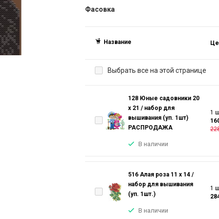
Фасовка
Название
Це
Выбрать все на этой странице
128 Юные садовники 20
х 21 / набор для
1 ш
вышивания (уп. 1шт)
16
РАСПРОДАЖА
228
В наличии
516 Алая роза 11 х 14 /
набор для вышивания
1 ш
(уп. 1шт.)
28
В наличии