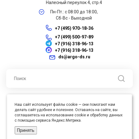
Налесный переулок 4, стр.4
Пн-Пт.: с 08:00 до 18:00,
Сб-Вс - Выходной
+7 (495) 970-18-36
+7 (499) 500-97-89
+7 (916) 318-96-13
+7 (916) 318-96-13
ds@argo-ds.ru
© 2026 ООО "Арго ДС" ИНН 7701121430 ОГРН 1027739360417, Все
Наш сайт использует файлы cookie — они помогают нам
права защищены
делать сайт удобнее и полезнее. Оставаясь на сайте, вы
Юр. адрес : 105005, г. Москва, ул. Бауманская, д.20, стр. 3
соглашаетесь на использование cookie и обработку данных
с помощью сервиса Яндекс.Метрика.
Принять