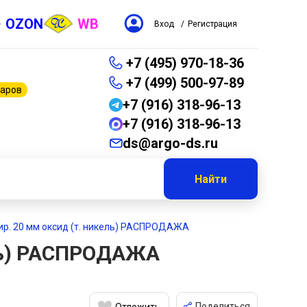
OZON
WB
Вход
/
Регистрация
+7 (495) 970-18-36
+7 (499) 500-97-89
варов
+7 (916) 318-96-13
+7 (916) 318-96-13
ds@argo-ds.ru
Найти
 шир. 20 мм оксид (т. никель) РАСПРОДАЖА
ель) РАСПРОДАЖА
Поделиться
Отложить