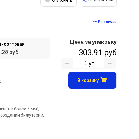
В наличии
Цена за упаковку
пнооптовая:
303.91 руб
.28 руб
уп
В корзину
й;
и (не более 5 мм),
 создании бижутерии,