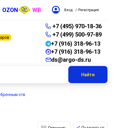
OZON
WB
Вход
/
Регистрация
+7 (495) 970-18-36
+7 (499) 500-97-89
варов
+7 (916) 318-96-13
+7 (916) 318-96-13
ds@argo-ds.ru
Найти
ребренным отв.
Поделиться
Отложить