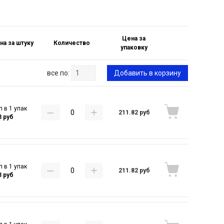
Цена за
на за штуку
Количество
упаковку
все по:
Добавить в корзину
п в 1 упак
211.82 руб
3 руб
п в 1 упак
211.82 руб
3 руб