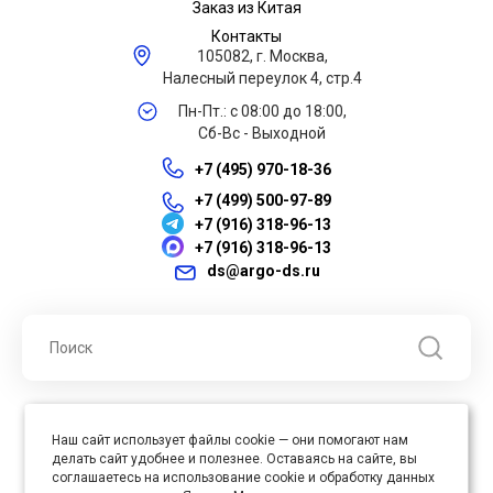
Заказ из Китая
Контакты
105082, г. Москва,
Налесный переулок 4, стр.4
Пн-Пт.: с 08:00 до 18:00,
Сб-Вс - Выходной
+7 (495) 970-18-36
+7 (499) 500-97-89
+7 (916) 318-96-13
+7 (916) 318-96-13
ds@argo-ds.ru
© 2026 ООО "Арго ДС" ИНН 7701121430 ОГРН 1027739360417, Все
Наш сайт использует файлы cookie — они помогают нам
права защищены
делать сайт удобнее и полезнее. Оставаясь на сайте, вы
Юр. адрес : 105005, г. Москва, ул. Бауманская, д.20, стр. 3
соглашаетесь на использование cookie и обработку данных