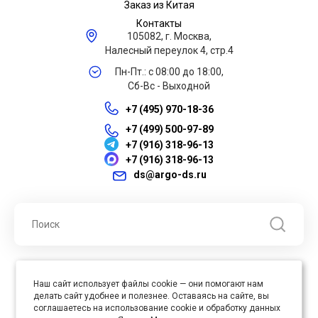
Заказ из Китая
Контакты
105082, г. Москва,
Налесный переулок 4, стр.4
Пн-Пт.: с 08:00 до 18:00,
Сб-Вс - Выходной
+7 (495) 970-18-36
+7 (499) 500-97-89
+7 (916) 318-96-13
+7 (916) 318-96-13
ds@argo-ds.ru
© 2026 ООО "Арго ДС" ИНН 7701121430 ОГРН 1027739360417, Все
Наш сайт использует файлы cookie — они помогают нам
права защищены
делать сайт удобнее и полезнее. Оставаясь на сайте, вы
Юр. адрес : 105005, г. Москва, ул. Бауманская, д.20, стр. 3
соглашаетесь на использование cookie и обработку данных