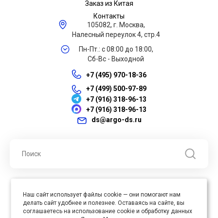
Заказ из Китая
Контакты
105082, г. Москва,
Налесный переулок 4, стр.4
Пн-Пт.: с 08:00 до 18:00,
Сб-Вс - Выходной
+7 (495) 970-18-36
+7 (499) 500-97-89
+7 (916) 318-96-13
+7 (916) 318-96-13
ds@argo-ds.ru
© 2026 ООО "Арго ДС" ИНН 7701121430 ОГРН 1027739360417, Все
Наш сайт использует файлы cookie — они помогают нам
права защищены
делать сайт удобнее и полезнее. Оставаясь на сайте, вы
Юр. адрес : 105005, г. Москва, ул. Бауманская, д.20, стр. 3
соглашаетесь на использование cookie и обработку данных