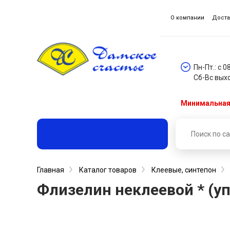
О компании
Доста
Пн-Пт.: с 0
Сб-Вс вых
Минимальная 
Главная
Каталог товаров
Клеевые, синтепон
Флизелин неклеевой * (уп