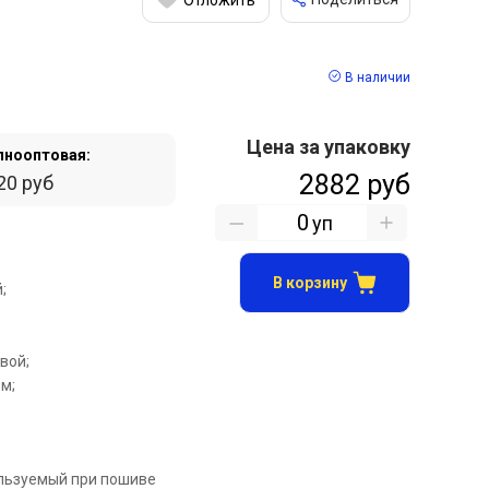
В наличии
Цена за упаковку
пнооптовая:
2882 руб
20 руб
уп
В корзину
;
вой;
.м;
льзуемый при пошиве