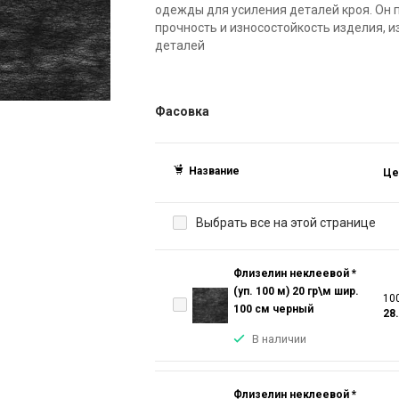
одежды для усиления деталей кроя. Он 
прочность и износостойкость изделия,
деталей
Фасовка
Название
Це
Выбрать все на этой странице
Флизелин неклеевой *
(уп. 100 м) 20 гр\м шир.
100
100 см черный
28
В наличии
Флизелин неклеевой *