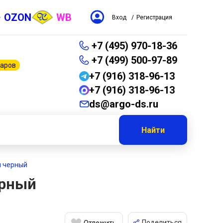
OZON
WB
Вход
/
Регистрация
+7 (495) 970-18-36
+7 (499) 500-97-89
варов
+7 (916) 318-96-13
+7 (916) 318-96-13
ds@argo-ds.ru
Найти
м черный
ерный
Поделиться
Отложить