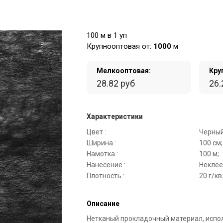
100 м в 1 уп
Крупнооптовая от:
1000
м
Мелкооптовая:
Кру
28.82 руб
26.
Характеристики
Цвет :
Черный
Ширина :
100 см;
Намотка :
100 м;
Нанесение :
Неклее
Плотность :
20 г/кв
Описание
Нетканый прокладочный материал, испо