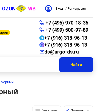
OZON
WB
Вход
/
Регистрация
+7 (495) 970-18-36
+7 (499) 500-97-89
варов
+7 (916) 318-96-13
+7 (916) 318-96-13
ds@argo-ds.ru
Найти
м черный
ерный
Поделиться
Отложить