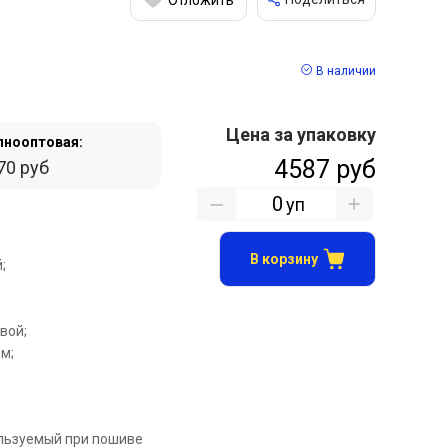
В наличии
Цена за упаковку
пнооптовая:
4587 руб
70 руб
уп
В корзину
;
вой;
.м;
льзуемый при пошиве