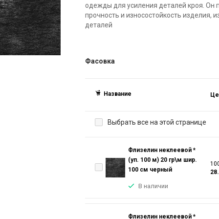
одежды для усиления деталей кроя. Он 
прочность и износостойкость изделия,
деталей
Фасовка
Название
Це
Выбрать все на этой странице
Флизелин неклеевой *
(уп. 100 м) 20 гр\м шир.
100
100 см черный
28
В наличии
Флизелин неклеевой *