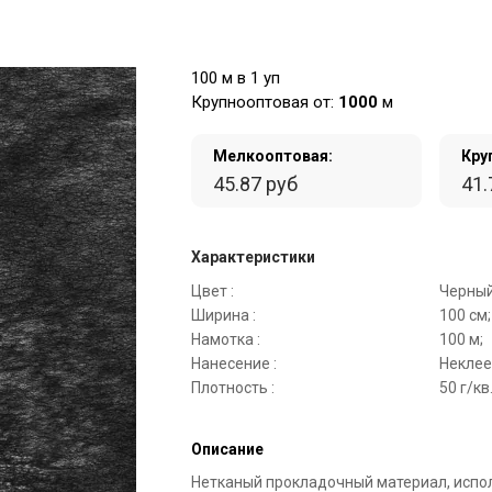
100 м в 1 уп
Крупнооптовая от:
1000
м
Мелкооптовая:
Кру
45.87 руб
41.
Характеристики
Цвет :
Черный
Ширина :
100 см;
Намотка :
100 м;
Нанесение :
Неклее
Плотность :
50 г/кв
Описание
Нетканый прокладочный материал, испо