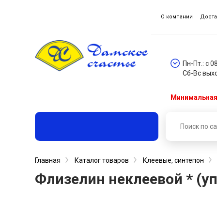
О компании
Доста
Пн-Пт.: с 0
Сб-Вс вых
Минимальная 
Главная
Каталог товаров
Клеевые, синтепон
Флизелин неклеевой * (уп