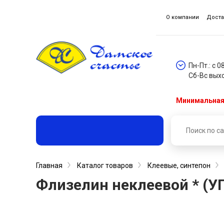
О компании
Доста
Пн-Пт.: с 0
Сб-Вс вых
Минимальная 
Главная
Каталог товаров
Клеевые, синтепон
Флизелин неклеевой * (УП.