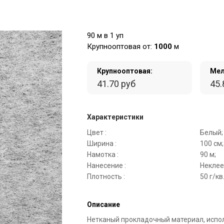
90 м в 1 уп
Крупнооптовая от:
1000
м
Крупнооптовая:
Мел
41.70 руб
45.
Характеристики
Цвет :
Белый;
Ширина :
100 см;
Намотка :
90 м;
Нанесение :
Неклее
Плотность :
50 г/кв
Описание
Нетканый прокладочный материал, испо