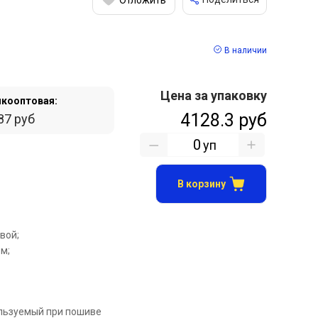
В наличии
Цена за упаковку
кооптовая:
4128.3 руб
87 руб
уп
В корзину
вой;
.м;
льзуемый при пошиве