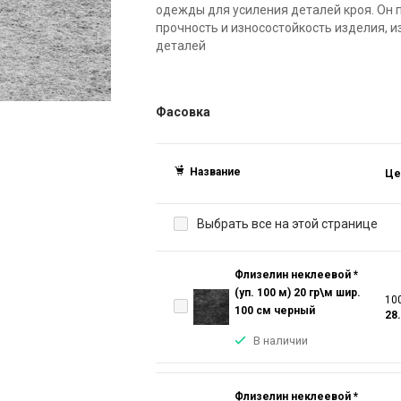
одежды для усиления деталей кроя. Он 
прочность и износостойкость изделия,
деталей
Фасовка
Название
Це
Выбрать все на этой странице
Флизелин неклеевой *
(уп. 100 м) 20 гр\м шир.
100
100 см черный
28
В наличии
Флизелин неклеевой *