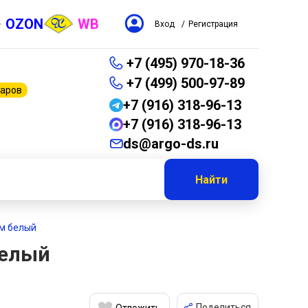
OZON
WB
Вход
/
Регистрация
+7 (495) 970-18-36
+7 (499) 500-97-89
варов
+7 (916) 318-96-13
+7 (916) 318-96-13
ds@argo-ds.ru
Найти
см белый
белый
Поделиться
Отложить