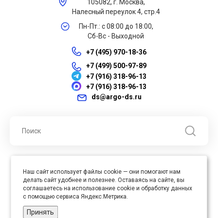
105082, г. Москва,
Налесный переулок 4, стр.4
Пн-Пт.: с 08:00 до 18:00,
Сб-Вс - Выходной
+7 (495) 970-18-36
+7 (499) 500-97-89
+7 (916) 318-96-13
+7 (916) 318-96-13
ds@argo-ds.ru
© 2026 ООО "Арго ДС" ИНН 7701121430 ОГРН 1027739360417, Все
Наш сайт использует файлы cookie — они помогают нам
права защищены
делать сайт удобнее и полезнее. Оставаясь на сайте, вы
Юр. адрес : 105005, г. Москва, ул. Бауманская, д.20, стр. 3
соглашаетесь на использование cookie и обработку данных
с помощью сервиса Яндекс.Метрика.
Принять