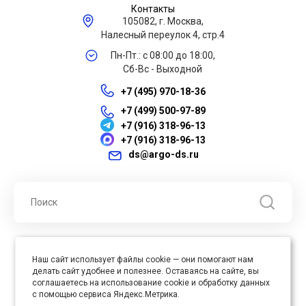
Контакты
105082, г. Москва,
Налесный переулок 4, стр.4
Пн-Пт.: с 08:00 до 18:00,
Сб-Вс - Выходной
+7 (495) 970-18-36
+7 (499) 500-97-89
+7 (916) 318-96-13
+7 (916) 318-96-13
ds@argo-ds.ru
© 2026 ООО "Арго ДС" ИНН 7701121430 ОГРН 1027739360417, Все
Наш сайт использует файлы cookie — они помогают нам
права защищены
делать сайт удобнее и полезнее. Оставаясь на сайте, вы
Юр. адрес : 105005, г. Москва, ул. Бауманская, д.20, стр. 3
соглашаетесь на использование cookie и обработку данных
с помощью сервиса Яндекс.Метрика.