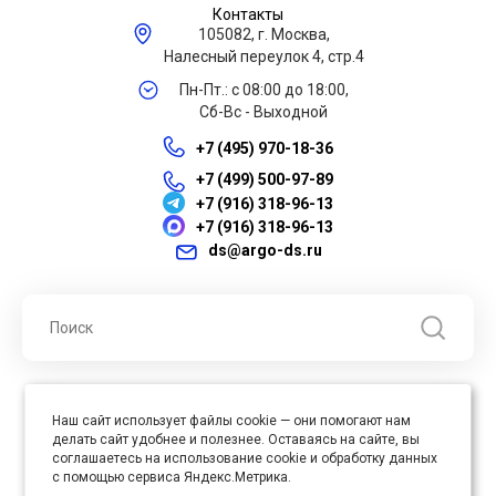
Контакты
105082, г. Москва,
Налесный переулок 4, стр.4
Пн-Пт.: с 08:00 до 18:00,
Сб-Вс - Выходной
+7 (495) 970-18-36
+7 (499) 500-97-89
+7 (916) 318-96-13
+7 (916) 318-96-13
ds@argo-ds.ru
© 2026 ООО "Арго ДС" ИНН 7701121430 ОГРН 1027739360417, Все
Наш сайт использует файлы cookie — они помогают нам
права защищены
делать сайт удобнее и полезнее. Оставаясь на сайте, вы
Юр. адрес : 105005, г. Москва, ул. Бауманская, д.20, стр. 3
соглашаетесь на использование cookie и обработку данных
с помощью сервиса Яндекс.Метрика.