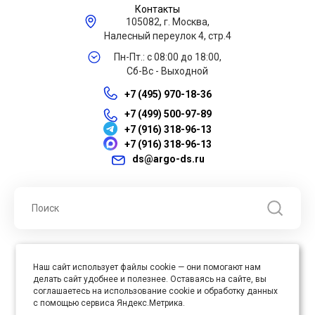
Контакты
105082, г. Москва,
Налесный переулок 4, стр.4
Пн-Пт.: с 08:00 до 18:00,
Сб-Вс - Выходной
+7 (495) 970-18-36
+7 (499) 500-97-89
+7 (916) 318-96-13
+7 (916) 318-96-13
ds@argo-ds.ru
© 2026 ООО "Арго ДС" ИНН 7701121430 ОГРН 1027739360417, Все
Наш сайт использует файлы cookie — они помогают нам
права защищены
делать сайт удобнее и полезнее. Оставаясь на сайте, вы
Юр. адрес : 105005, г. Москва, ул. Бауманская, д.20, стр. 3
соглашаетесь на использование cookie и обработку данных
с помощью сервиса Яндекс.Метрика.