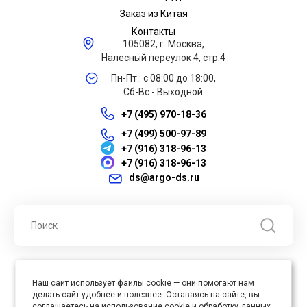
Заказ из Китая
Контакты
105082, г. Москва,
Налесный переулок 4, стр.4
Пн-Пт.: с 08:00 до 18:00,
Сб-Вс - Выходной
+7 (495) 970-18-36
+7 (499) 500-97-89
+7 (916) 318-96-13
+7 (916) 318-96-13
ds@argo-ds.ru
© 2026 ООО "Арго ДС" ИНН 7701121430 ОГРН 1027739360417, Все
Наш сайт использует файлы cookie — они помогают нам
права защищены
делать сайт удобнее и полезнее. Оставаясь на сайте, вы
Юр. адрес : 105005, г. Москва, ул. Бауманская, д.20, стр. 3
соглашаетесь на использование cookie и обработку данных