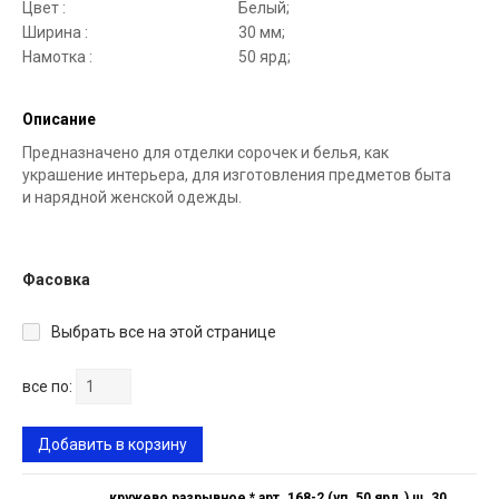
Цвет :
Белый;
Ширина :
30 мм;
Намотка :
50 ярд;
Описание
Предназначено для отделки сорочек и белья, как
украшение интерьера, для изготовления предметов быта
и нарядной женской одежды.
Фасовка
Выбрать все на этой странице
все по:
Добавить в корзину
кружево разрывное * арт. 168-2 (уп. 50 ярд.) ш. 30