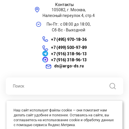
Контакты
105082, г. Москва,
Налесный переулок 4, стр.4
Пн-Пт.: с 08:00 до 18:00,
Сб-Вс - Выходной
+7 (495) 970-18-36
+7 (499) 500-97-89
+7 (916) 318-96-13
+7 (916) 318-96-13
ds@argo-ds.ru
© 2026 ООО "Арго ДС" ИНН 7701121430 ОГРН 1027739360417, Все
Наш сайт использует файлы cookie — они помогают нам
права защищены
делать сайт удобнее и полезнее. Оставаясь на сайте, вы
Юр. адрес : 105005, г. Москва, ул. Бауманская, д.20, стр. 3
соглашаетесь на использование cookie и обработку данных
с помощью сервиса Яндекс.Метрика.