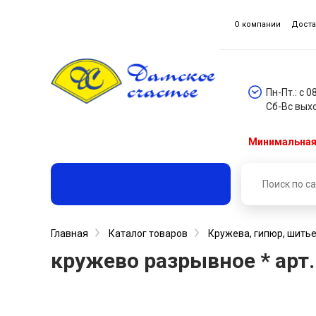
О компании
Доста
Пн-Пт.: с 0
Сб-Вс вых
Минимальная 
Главная
Каталог товаров
Кружева, гипюр, шитье
кружево разрывное * арт. 