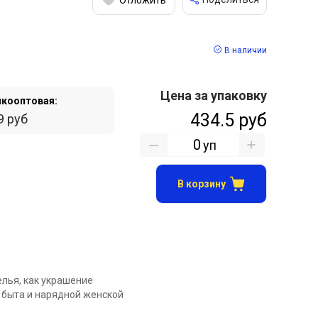
В наличии
Цена за упаковку
кооптовая:
434.5 руб
9 руб
уп
В корзину
елья, как украшение
 быта и нарядной женской