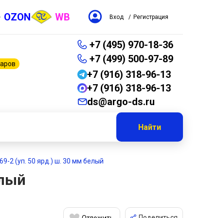
OZON
WB
Вход
/
Регистрация
+7 (495) 970-18-36
+7 (499) 500-97-89
варов
+7 (916) 318-96-13
+7 (916) 318-96-13
ds@argo-ds.ru
Найти
9-2 (уп. 50 ярд.) ш. 30 мм белый
елый
Поделиться
Отложить