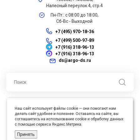
Налесный переулок 4, стр.4
Пн-Пт.: с 08:00 до 18:00,
Сб-Вс - Выходной
+7 (495) 970-18-36
+7 (499) 500-97-89
+7 (916) 318-96-13
+7 (916) 318-96-13
ds@argo-ds.ru
© 2026 ООО "Арго ДС" ИНН 7701121430 ОГРН 1027739360417, Все
Наш сайт использует файлы cookie — они помогают нам
права защищены
делать сайт удобнее и полезнее. Оставаясь на сайте, вы
Юр. адрес : 105005, г. Москва, ул. Бауманская, д.20, стр. 3
соглашаетесь на использование cookie и обработку данных
с помощью сервиса Яндекс.Метрика.
Принять