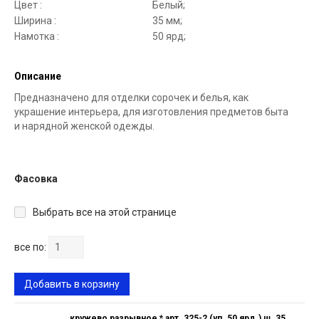
Цвет :
Белый;
Ширина :
35 мм;
Намотка :
50 ярд;
Описание
Предназначено для отделки сорочек и белья, как
украшение интерьера, для изготовления предметов быта
и нарядной женской одежды.
Фасовка
Выбрать все на этой странице
все по:
Добавить в корзину
кружево разрывное * арт. 325-2 (уп. 50 ярд.) ш. 35