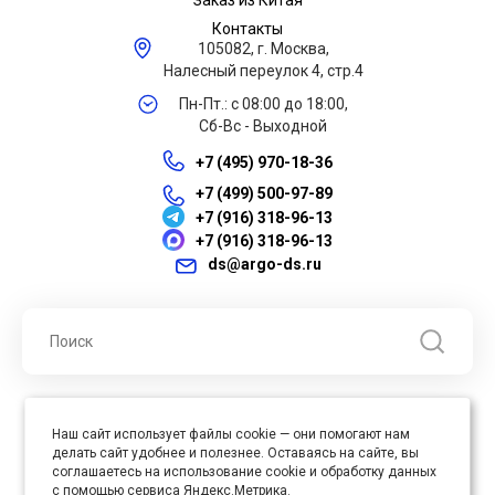
Заказ из Китая
Контакты
105082, г. Москва,
Налесный переулок 4, стр.4
Пн-Пт.: с 08:00 до 18:00,
Сб-Вс - Выходной
+7 (495) 970-18-36
+7 (499) 500-97-89
+7 (916) 318-96-13
+7 (916) 318-96-13
ds@argo-ds.ru
© 2026 ООО "Арго ДС" ИНН 7701121430 ОГРН 1027739360417, Все
Наш сайт использует файлы cookie — они помогают нам
права защищены
делать сайт удобнее и полезнее. Оставаясь на сайте, вы
Юр. адрес : 105005, г. Москва, ул. Бауманская, д.20, стр. 3
соглашаетесь на использование cookie и обработку данных
с помощью сервиса Яндекс.Метрика.