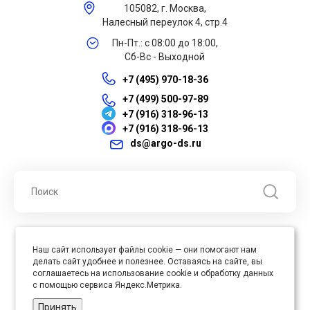
105082, г. Москва,
Налесный переулок 4, стр.4
Пн-Пт.: с 08:00 до 18:00,
Сб-Вс - Выходной
+7 (495) 970-18-36
+7 (499) 500-97-89
+7 (916) 318-96-13
+7 (916) 318-96-13
ds@argo-ds.ru
© 2026 ООО "Арго ДС" ИНН 7701121430 ОГРН 1027739360417, Все
Наш сайт использует файлы cookie — они помогают нам
права защищены
делать сайт удобнее и полезнее. Оставаясь на сайте, вы
Юр. адрес : 105005, г. Москва, ул. Бауманская, д.20, стр. 3
соглашаетесь на использование cookie и обработку данных
с помощью сервиса Яндекс.Метрика.
Принять