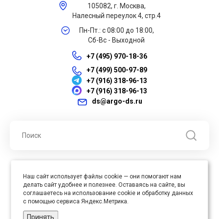
105082, г. Москва,
Налесный переулок 4, стр.4
Пн-Пт.: с 08:00 до 18:00,
Сб-Вс - Выходной
+7 (495) 970-18-36
+7 (499) 500-97-89
+7 (916) 318-96-13
+7 (916) 318-96-13
ds@argo-ds.ru
© 2026 ООО "Арго ДС" ИНН 7701121430 ОГРН 1027739360417, Все
Наш сайт использует файлы cookie — они помогают нам
права защищены
делать сайт удобнее и полезнее. Оставаясь на сайте, вы
Юр. адрес : 105005, г. Москва, ул. Бауманская, д.20, стр. 3
соглашаетесь на использование cookie и обработку данных
с помощью сервиса Яндекс.Метрика.
Принять