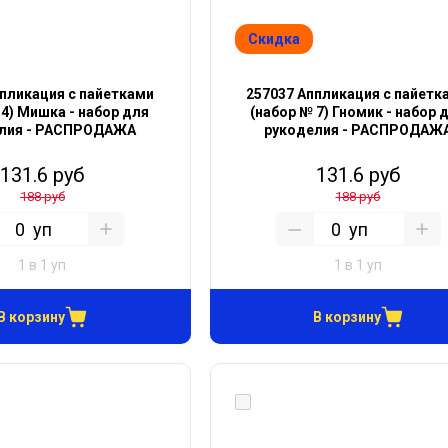
Скидка
ппликация с пайетками
257037 Аппликация с пайетк
 4) Мишка - набор для
(набор № 7) Гномик - набор 
лия - РАСПРОДАЖА
рукоделия - РАСПРОДАЖ
131.6 руб
131.6 руб
188 руб
188 руб
уп
уп
1 в 1 уп
1 в 1 уп
В корзину
В корзину