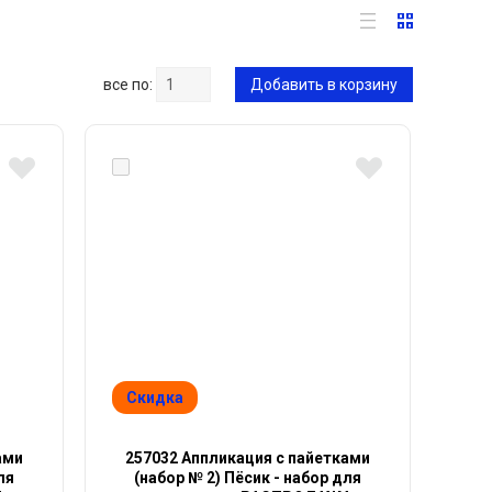
все по:
Добавить в корзину
Скидка
ами
257032 Аппликация с пайетками
ля
(набор № 2) Пёсик - набор для