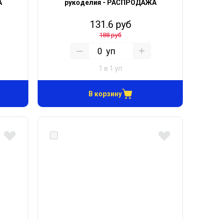
А
рукоделия - РАСПРОДАЖА
131.6 руб
188 руб
уп
1 в 1 уп
В корзину