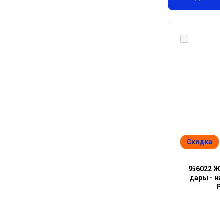
Скидка
956022 Ж
дары - н