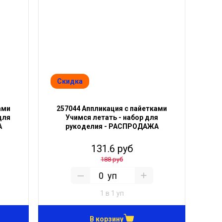
Скидка
ами
257044 Аппликация с пайетками
для
Учимся летать - набор для
А
рукоделия - РАСПРОДАЖА
131.6 руб
188 руб
уп
1 в 1 уп
В корзину