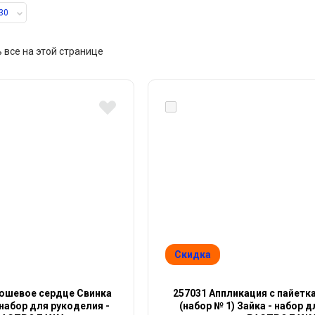
30
 все на этой странице
Скидка
юшевое сердце Свинка
257031 Аппликация с пайетк
 набор для рукоделия -
(набор № 1) Зайка - набор д