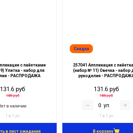
Скидка
ппликация с пайетками
257041 Аппликация с пайетк
9) Улитка - набор для
(набор № 11) Овечка - набор 
лия - РАСПРОДАЖА
рукоделия - РАСПРОДАЖ
131.6 руб
131.6 руб
188 руб
188 руб
уп
Нет в наличии
1 в 1 уп
1 в 1 уп
ть в лист ожидания
В корзину