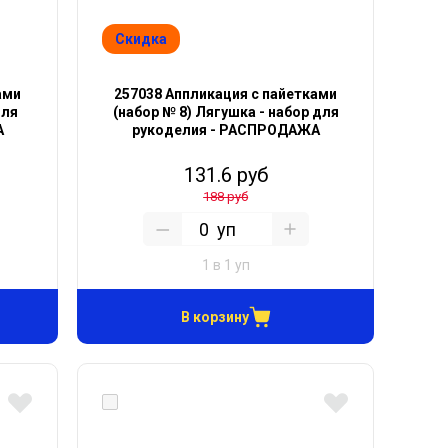
Скидка
ами
257038 Аппликация с пайетками
для
(набор № 8) Лягушка - набор для
А
рукоделия - РАСПРОДАЖА
131.6 руб
188 руб
уп
1 в 1 уп
В корзину