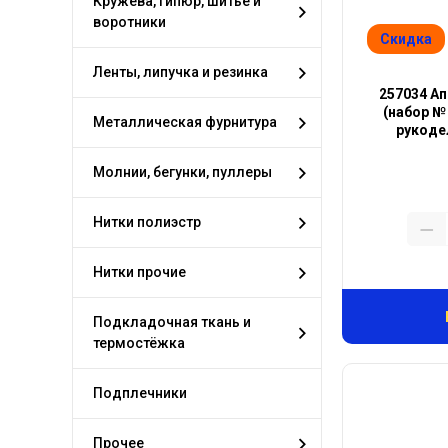
Кружева, гипюр, шитье и
воротники
Скидка
Ленты, липучка и резинка
257034 А
(набор №
Металлическая фурнитура
рукоде
Молнии, бегунки, пуллеры
Нитки полиэстр
Нитки прочие
Подкладочная ткань и
термостёжка
Подплечники
Прочее