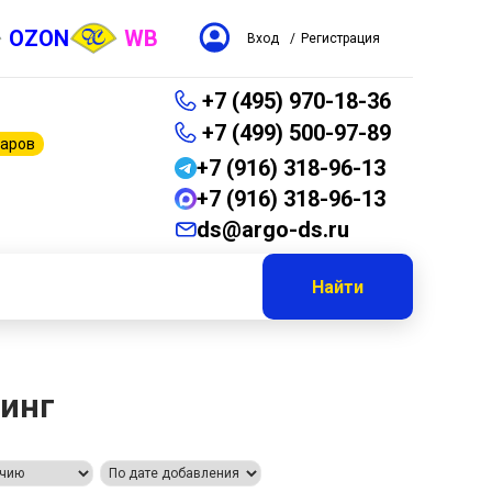
OZON
WB
Вход
/
Регистрация
+7 (495) 970-18-36
+7 (499) 500-97-89
варов
+7 (916) 318-96-13
+7 (916) 318-96-13
ds@argo-ds.ru
Найти
линг