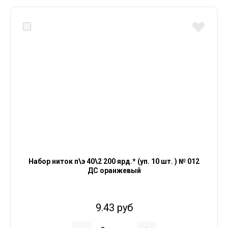
Набор ниток п\э 40\2 200 ярд.* (уп. 10 шт. ) № 012
ДС оранжевый
9.43 руб