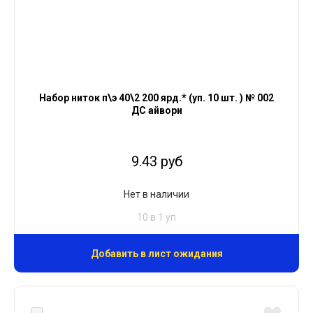
Набор ниток п\э 40\2 200 ярд.* (уп. 10 шт. ) № 002
ДС айвори
9.43 руб
Нет в наличии
10 в 1 уп
Добавить в лист ожидания