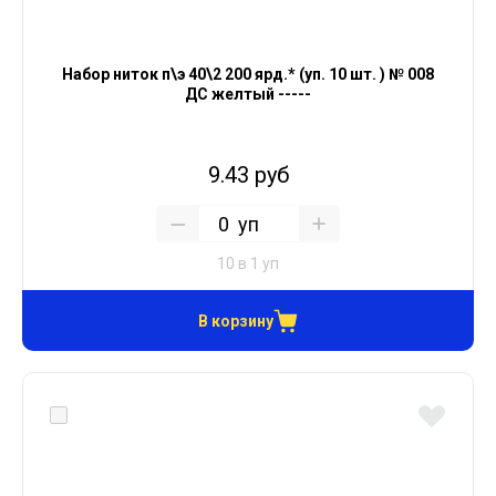
Набор ниток п\э 40\2 200 ярд.* (уп. 10 шт. ) № 008
ДС желтый -----
9.43 руб
уп
10 в 1 уп
В корзину