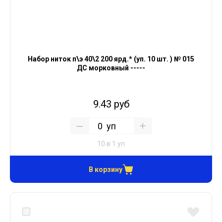
Набор ниток п\э 40\2 200 ярд.* (уп. 10 шт. ) № 015
ДС морковный -----
9.43 руб
уп
10 в 1 уп
В корзину