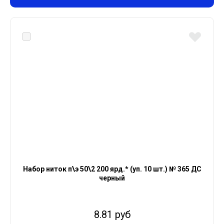
Набор ниток п\э 50\2 200 ярд.* (уп. 10 шт.) № 365 ДС
черный
8.81 руб