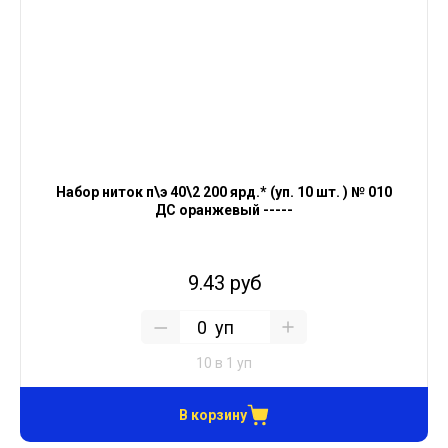
Набор ниток п\э 40\2 200 ярд.* (уп. 10 шт. ) № 010
ДС оранжевый -----
9.43 руб
уп
10 в 1 уп
В корзину