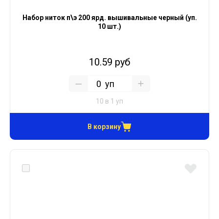
Набор ниток п\э 200 ярд. вышивальные черный (уп.
10 шт.)
10.59 руб
уп
10 в 1 уп
В корзину