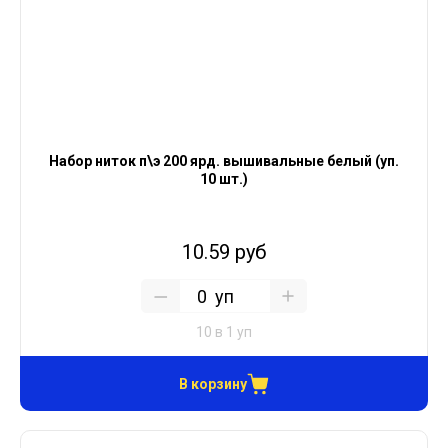
Набор ниток п\э 200 ярд. вышивальные белый (уп.
10 шт.)
10.59 руб
уп
10 в 1 уп
В корзину