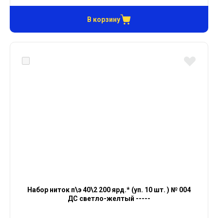
В корзину
Набор ниток п\э 40\2 200 ярд.* (уп. 10 шт. ) № 004
ДС светло-желтый -----