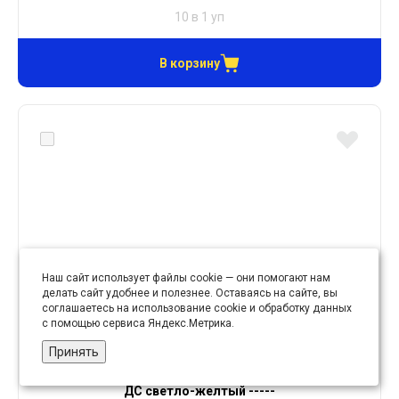
10 в 1 уп
В корзину
Наш сайт использует файлы cookie — они помогают нам
делать сайт удобнее и полезнее. Оставаясь на сайте, вы
соглашаетесь на использование cookie и обработку данных
с помощью сервиса Яндекс.Метрика.
Принять
Набор ниток п\э 40\2 200 ярд.* (уп. 10 шт. ) № 023
ДС светло-желтый -----