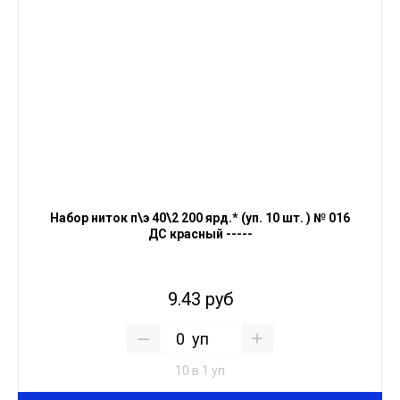
Набор ниток п\э 40\2 200 ярд.* (уп. 10 шт. ) № 016
ДС красный -----
9.43 руб
уп
10 в 1 уп