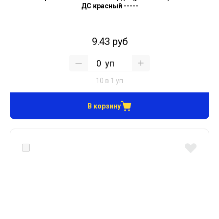
ДС красный -----
9.43 руб
уп
10 в 1 уп
В корзину