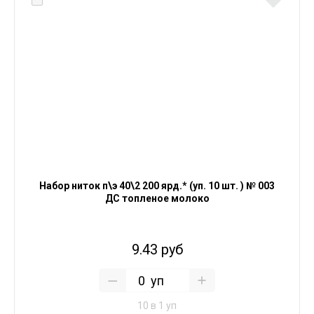
Набор ниток п\э 40\2 200 ярд.* (уп. 10 шт. ) № 003
ДС топленое молоко
9.43 руб
уп
10 в 1 уп