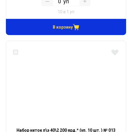
уп
10 в 1 уп
В корзину
Набор ниток п\э 40\2 200 ярд.* (уп. 10 шт. ) № 013