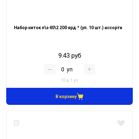
Набор ниток п\э 40\2 200 ярд.* (уп. 10 шт.) ассорти
9.43 руб
уп
10 в 1 уп
В корзину