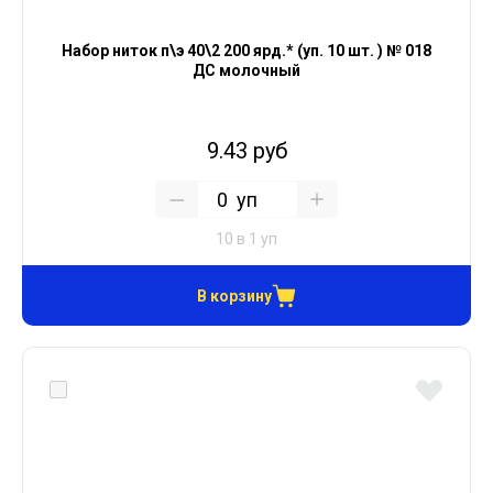
Набор ниток п\э 40\2 200 ярд.* (уп. 10 шт. ) № 018
ДС молочный
9.43 руб
уп
10 в 1 уп
В корзину