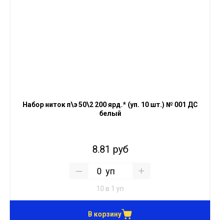
Набор ниток п\э 50\2 200 ярд.* (уп. 10 шт.) № 001 ДС
белый
8.81 руб
уп
10 в 1 уп
В корзину