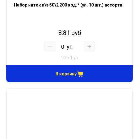
Набор ниток п\э 50\2 200 ярд.* (уп. 10 шт.) ассорти
8.81 руб
уп
10 в 1 уп
В корзину