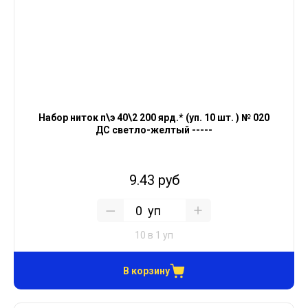
Набор ниток п\э 40\2 200 ярд.* (уп. 10 шт. ) № 020
ДС светло-желтый -----
9.43 руб
уп
10 в 1 уп
В корзину