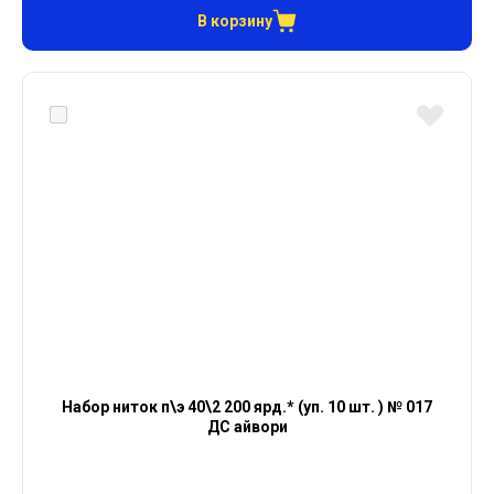
В корзину
Набор ниток п\э 40\2 200 ярд.* (уп. 10 шт. ) № 017
ДС айвори