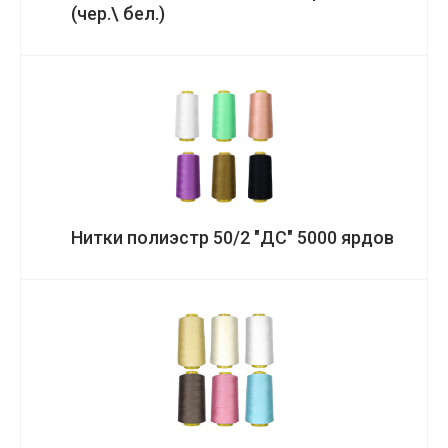
(чер.\ бел.)
Нитки полиэстр 50/2 "ДС" 5000 ярдов