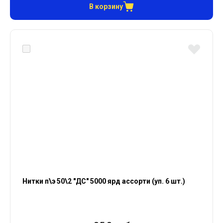
В корзину
Нитки п\э 50\2 "ДС" 5000 ярд ассорти (уп. 6 шт.)