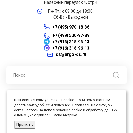
Налесный переулок 4, стр.4
Пн-Пт.: с 08:00 до 18:00,
Сб-Вс - Выходной
+7 (495) 970-18-36
+7 (499) 500-97-89
+7 (916) 318-96-13
+7 (916) 318-96-13
ds@argo-ds.ru
© 2026 ООО "Арго ДС" ИНН 7701121430 ОГРН 1027739360417, Все
Наш сайт использует файлы cookie — они помогают нам
права защищены
делать сайт удобнее и полезнее. Оставаясь на сайте, вы
Юр. адрес : 105005, г. Москва, ул. Бауманская, д.20, стр. 3
соглашаетесь на использование cookie и обработку данных
с помощью сервиса Яндекс.Метрика.
Принять