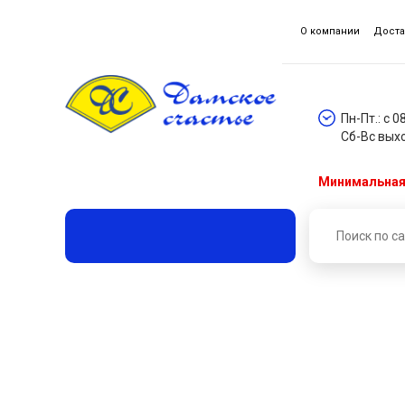
О компании
Доста
Пн-Пт.: с 0
Сб-Вс вых
Минимальная 
Главная
Каталог товаров
Шнуры и шнурки
Ш
Шнур отделочный "сутаж"