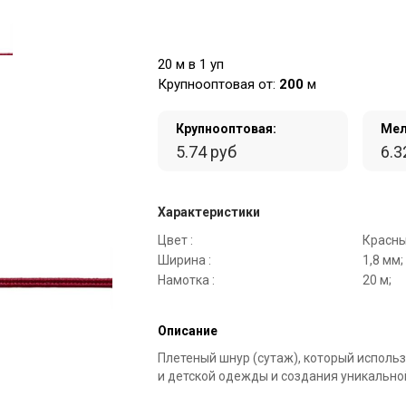
20 м в 1 уп
Крупнооптовая от:
200
м
Крупнооптовая:
Мел
5.74 руб
6.3
Характеристики
Цвет :
Красны
Ширина :
1,8 мм;
Намотка :
20 м;
Описание
Плетеный шнур (сутаж), который исполь
и детской одежды и создания уникально