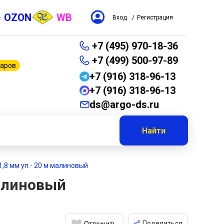
OZON
WB
Вход
/
Регистрация
+7 (495) 970-18-36
+7 (499) 500-97-89
варов
+7 (916) 318-96-13
+7 (916) 318-96-13
ds@argo-ds.ru
Найти
1,8 мм уп.- 20 м малиновый
малиновый
Поделиться
Отложить