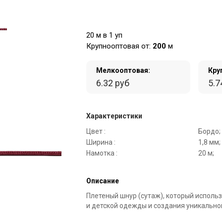
20 м в 1 уп
Крупнооптовая от:
200
м
Мелкооптовая:
Кру
6.32 руб
5.7
Характеристики
Цвет :
Бордо;
Ширина :
1,8 мм;
Намотка :
20 м;
Описание
Плетеный шнур (сутаж), который исполь
и детской одежды и создания уникально