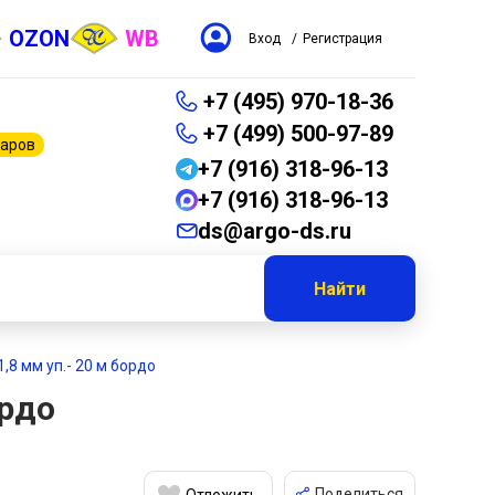
OZON
WB
Вход
/
Регистрация
+7 (495) 970-18-36
+7 (499) 500-97-89
варов
+7 (916) 318-96-13
+7 (916) 318-96-13
ds@argo-ds.ru
Найти
,8 мм уп.- 20 м бордо
ордо
Поделиться
Отложить