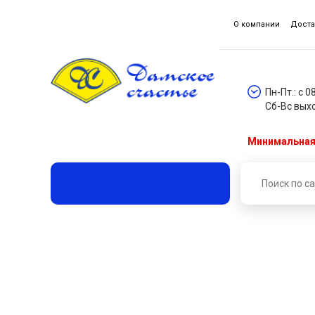
О компании
Доста
Пн-Пт.: с 0
Сб-Вс вых
Минимальная 
Главная
Каталог товаров
Шнуры и шнурки
Ш
Шнур отделочный "сутаж" 