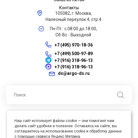
Контакты
105082, г. Москва,
Налесный переулок 4, стр.4
Пн-Пт.: с 08:00 до 18:00,
Сб-Вс - Выходной
+7 (495) 970-18-36
+7 (499) 500-97-89
+7 (916) 318-96-13
+7 (916) 318-96-13
ds@argo-ds.ru
© 2026 ООО "Арго ДС" ИНН 7701121430 ОГРН 1027739360417, Все
Наш сайт использует файлы cookie — они помогают нам
права защищены
делать сайт удобнее и полезнее. Оставаясь на сайте, вы
Юр. адрес : 105005, г. Москва, ул. Бауманская, д.20, стр. 3
соглашаетесь на использование cookie и обработку данных
с помощью сервиса Яндекс.Метрика.