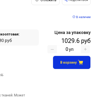
В наличии
Цена за упаковку
кооптовая:
1029.6 руб
80 руб
уп
В корзину
рд;
х тканей. Может