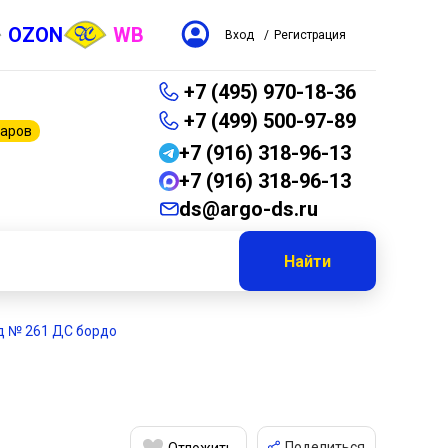
OZON
WB
Вход
/
Регистрация
+7 (495) 970-18-36
+7 (499) 500-97-89
варов
+7 (916) 318-96-13
+7 (916) 318-96-13
ds@argo-ds.ru
Найти
рд № 261 ДС бордо
Поделиться
Отложить