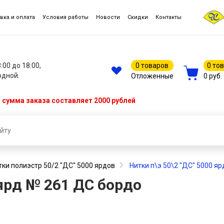
вка и оплата
Условия работы
Новости
Скидки
Контакты
8:00 до 18:00,
0 товаров
0 то
одной.
Отложенные
0 руб.
сумма заказа составляет 2000 рублей
тки полиэстр 50/2 "ДС" 5000 ярдов
Нитки п\э 50\2 "ДС" 5000 я
 ярд № 261 ДС бордо