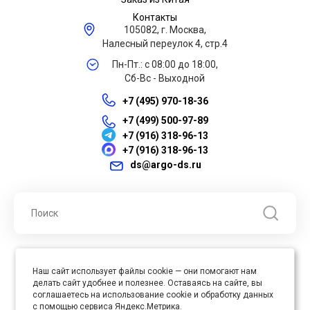
Контакты
105082, г. Москва,
Налесный переулок 4, стр.4
Пн-Пт.: с 08:00 до 18:00,
Сб-Вс - Выходной
+7 (495) 970-18-36
+7 (499) 500-97-89
+7 (916) 318-96-13
+7 (916) 318-96-13
ds@argo-ds.ru
© 2026 ООО "Арго ДС" ИНН 7701121430 ОГРН 1027739360417, Все
Наш сайт использует файлы cookie — они помогают нам
права защищены
делать сайт удобнее и полезнее. Оставаясь на сайте, вы
Юр. адрес : 105005, г. Москва, ул. Бауманская, д.20, стр. 3
соглашаетесь на использование cookie и обработку данных
с помощью сервиса Яндекс.Метрика.