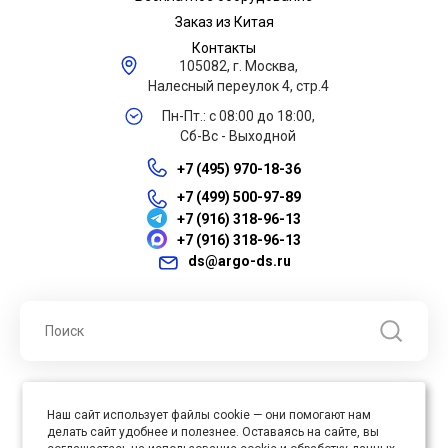
Заказ из Китая
Контакты
105082, г. Москва,
Налесный переулок 4, стр.4
Пн-Пт.: с 08:00 до 18:00,
Сб-Вс - Выходной
+7 (495) 970-18-36
+7 (499) 500-97-89
+7 (916) 318-96-13
+7 (916) 318-96-13
ds@argo-ds.ru
© 2026 ООО "Арго ДС" ИНН 7701121430 ОГРН 1027739360417, Все
Наш сайт использует файлы cookie — они помогают нам
права защищены
делать сайт удобнее и полезнее. Оставаясь на сайте, вы
Юр. адрес : 105005, г. Москва, ул. Бауманская, д.20, стр. 3