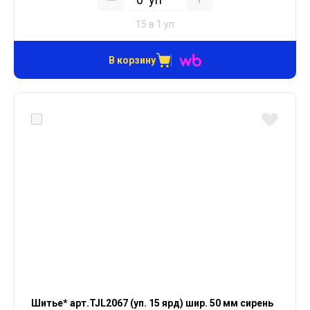
15 в 1 уп
В корзину
Шитье* арт.TJL2067 (уп. 15 ярд) шир. 50 мм сирень