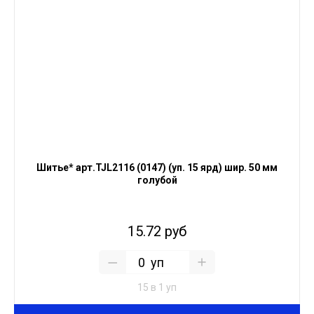
Шитье* арт.TJL2116 (0147) (уп. 15 ярд) шир. 50 мм
голубой
15.72 руб
уп
15 в 1 уп