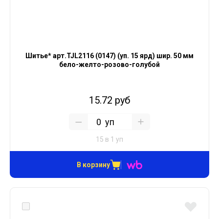
Шитье* арт.TJL2116 (0147) (уп. 15 ярд) шир. 50 мм
бело-желто-розово-голубой
15.72 руб
уп
15 в 1 уп
В корзину