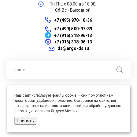
Пн-Пт.: с 08:00 до 18:00,
Сб-Вс - Выходной
+7 (495) 970-18-36
+7 (499) 500-97-89
+7 (916) 318-96-13
+7 (916) 318-96-13
ds@argo-ds.ru
© 2026 ООО "Арго ДС" ИНН 7701121430 ОГРН 1027739360417, Все
Наш сайт использует файлы cookie — они помогают нам
права защищены
делать сайт удобнее и полезнее. Оставаясь на сайте, вы
Юр. адрес : 105005, г. Москва, ул. Бауманская, д.20, стр. 3
соглашаетесь на использование cookie и обработку данных
с помощью сервиса Яндекс.Метрика.
Принять