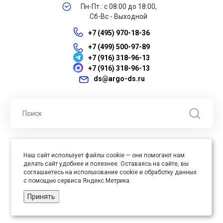
Пн-Пт.: с 08:00 до 18:00,
Сб-Вс - Выходной
+7 (495) 970-18-36
+7 (499) 500-97-89
+7 (916) 318-96-13
+7 (916) 318-96-13
ds@argo-ds.ru
© 2026 ООО "Арго ДС" ИНН 7701121430 ОГРН 1027739360417, Все
Наш сайт использует файлы cookie — они помогают нам
права защищены
делать сайт удобнее и полезнее. Оставаясь на сайте, вы
Юр. адрес : 105005, г. Москва, ул. Бауманская, д.20, стр. 3
соглашаетесь на использование cookie и обработку данных
с помощью сервиса Яндекс.Метрика.
Принять