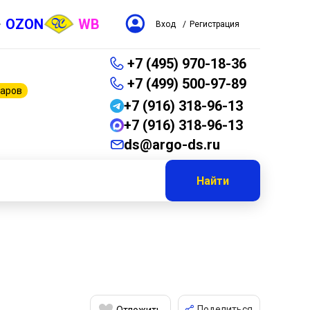
OZON
WB
Вход
/
Регистрация
+7 (495) 970-18-36
+7 (499) 500-97-89
варов
+7 (916) 318-96-13
+7 (916) 318-96-13
ds@argo-ds.ru
Найти
Поделиться
Отложить