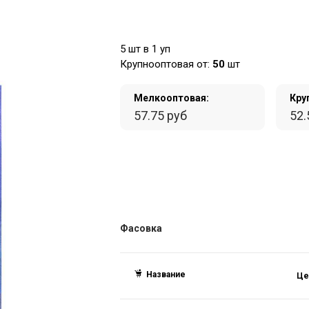
5 шт в 1 уп
Крупнооптовая от:
50
шт
Мелкооптовая:
Кру
57.75 руб
52.
Фасовка
Название
Це