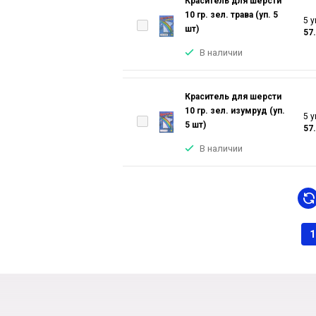
Краситель для шерсти
10 гр. зел. трава (уп. 5
5 у
шт)
57
В наличии
Краситель для шерсти
10 гр. зел. изумруд (уп.
5 у
5 шт)
57
В наличии
1