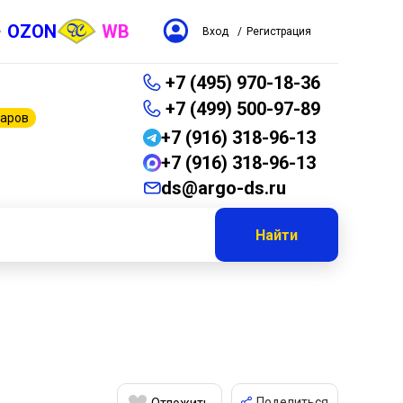
OZON
WB
Вход
/
Регистрация
+7 (495) 970-18-36
+7 (499) 500-97-89
варов
+7 (916) 318-96-13
+7 (916) 318-96-13
ds@argo-ds.ru
Найти
Поделиться
Отложить