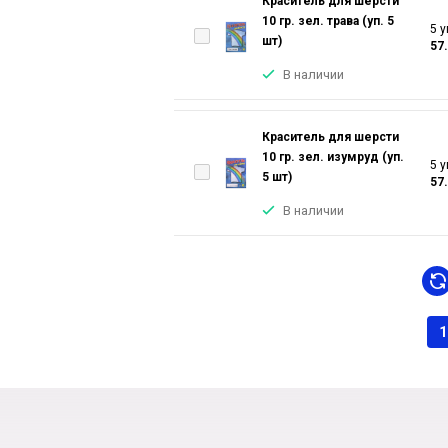
Краситель для шерсти
10 гр. зел. трава (уп. 5
5 у
шт)
57
В наличии
Краситель для шерсти
10 гр. зел. изумруд (уп.
5 у
5 шт)
57
В наличии
1