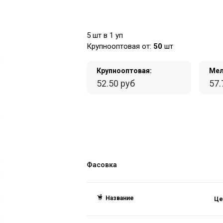
5 шт в 1 уп
Крупнооптовая от:
50
шт
Крупнооптовая:
Мел
52.50 руб
57.
Фасовка
Название
Це