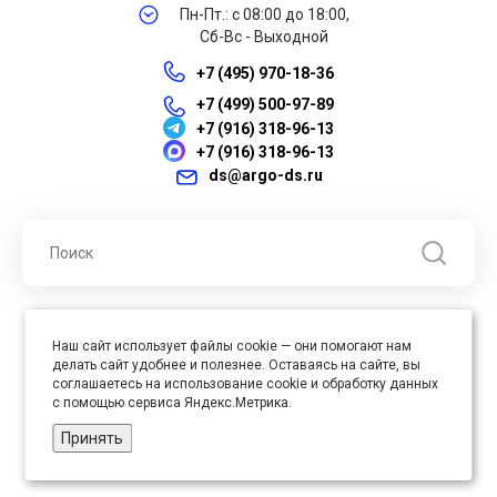
Пн-Пт.: с 08:00 до 18:00,
Сб-Вс - Выходной
+7 (495) 970-18-36
+7 (499) 500-97-89
+7 (916) 318-96-13
+7 (916) 318-96-13
ds@argo-ds.ru
© 2026 ООО "Арго ДС" ИНН 7701121430 ОГРН 1027739360417, Все
Наш сайт использует файлы cookie — они помогают нам
права защищены
делать сайт удобнее и полезнее. Оставаясь на сайте, вы
Юр. адрес : 105005, г. Москва, ул. Бауманская, д.20, стр. 3
соглашаетесь на использование cookie и обработку данных
с помощью сервиса Яндекс.Метрика.
Принять