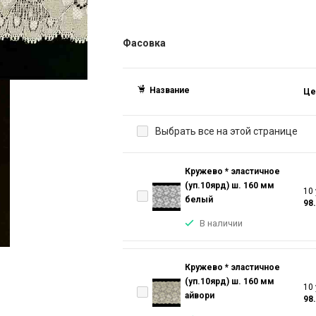
Фасовка
Название
Це
Выбрать все на этой странице
Кружево * эластичное
(уп.10ярд) ш. 160 мм
10 
белый
98
В наличии
Кружево * эластичное
(уп.10ярд) ш. 160 мм
10 
айвори
98