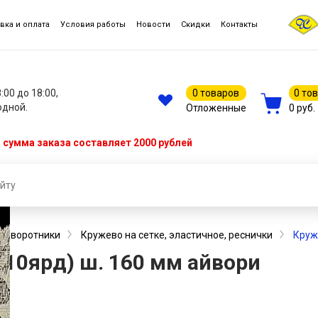
вка и оплата
Условия работы
Новости
Скидки
Контакты
8:00 до 18:00,
0 товаров
0 то
одной.
Отложенные
0 руб.
сумма заказа составляет 2000 рублей
 и воротники
Кружево на сетке, эластичное, реснички
Круж
.10ярд) ш. 160 мм айвори