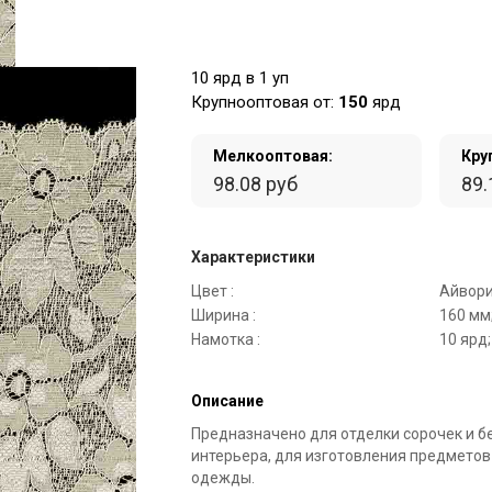
10 ярд в 1 уп
Крупнооптовая от:
150
ярд
Мелкооптовая:
Кру
98.08 руб
89.
Характеристики
Цвет :
Айвори
Ширина :
160 мм
Намотка :
10 ярд;
Описание
Предназначено для отделки сорочек и б
интерьера, для изготовления предметов
одежды.