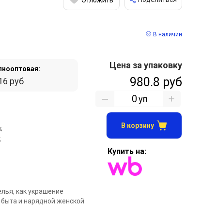
В наличии
Цена за упаковку
пнооптовая:
980.8 руб
16 руб
уп
В корзину
;
;
Купить на:
елья, как украшение
 быта и нарядной женской