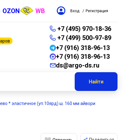
OZON
WB
Вход
/
Регистрация
+7 (495) 970-18-36
+7 (499) 500-97-89
варов
+7 (916) 318-96-13
+7 (916) 318-96-13
ds@argo-ds.ru
Найти
ево * эластичное (уп.10ярд) ш. 160 мм айвори
Поделиться
Отложить