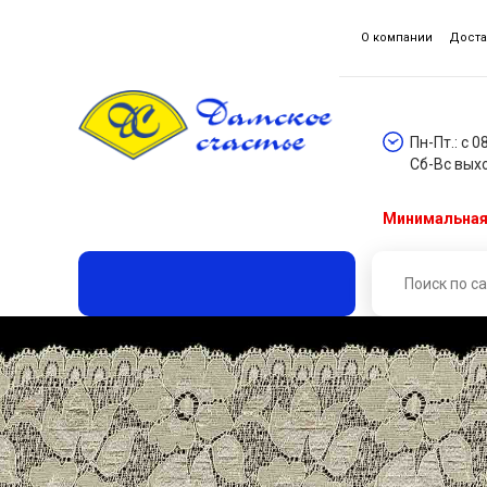
О компании
Доста
Пн-Пт.: с 0
Сб-Вс вых
Минимальная 
Главная
Каталог товаров
Кружева, гипюр, шитье
Кружево * эластичное (уп