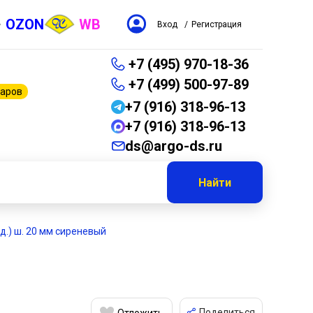
OZON
WB
Вход
/
Регистрация
+7 (495) 970-18-36
+7 (499) 500-97-89
варов
+7 (916) 318-96-13
+7 (916) 318-96-13
ds@argo-ds.ru
Найти
рд.) ш. 20 мм сиреневый
Поделиться
Отложить