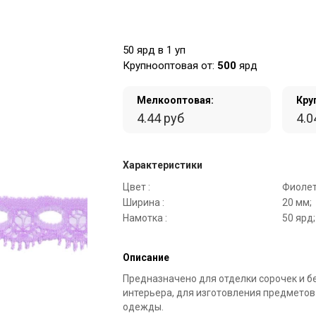
50 ярд в 1 уп
Крупнооптовая от:
500
ярд
Мелкооптовая:
Кру
4.44 руб
4.0
Характеристики
Цвет :
Фиолет
Ширина :
20 мм;
Намотка :
50 ярд;
Описание
Предназначено для отделки сорочек и б
интерьера, для изготовления предметов
одежды.