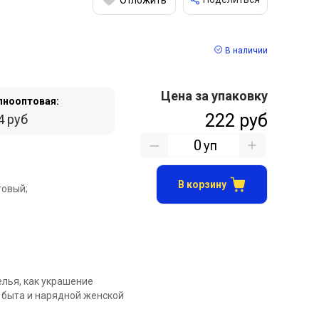
В наличии
Цена за упаковку
пнооптовая:
222 руб
4 руб
уп
В корзину
овый;
елья, как украшение
 быта и нарядной женской