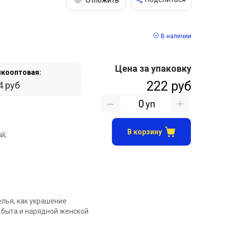
В наличии
Цена за упаковку
кооптовая:
222 руб
4 руб
уп
В корзину
й;
елья, как украшение
 быта и нарядной женской