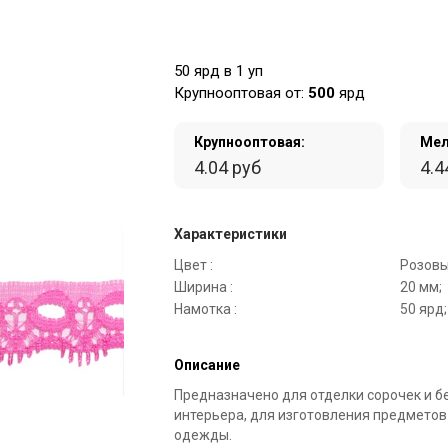
50 ярд в 1 уп
Крупнооптовая от:
500
ярд
Крупнооптовая:
Мел
4.04 руб
4.4
Характеристики
Цвет :
Розовы
Ширина :
20 мм;
Намотка :
50 ярд;
Описание
Предназначено для отделки сорочек и б
интерьера, для изготовления предметов
одежды.