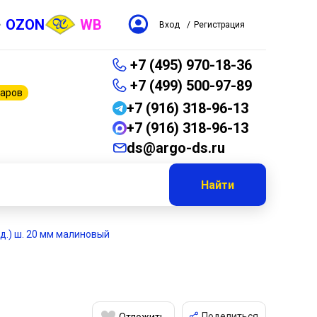
OZON
WB
Вход
/
Регистрация
+7 (495) 970-18-36
+7 (499) 500-97-89
варов
+7 (916) 318-96-13
+7 (916) 318-96-13
ds@argo-ds.ru
Найти
рд.) ш. 20 мм малиновый
Поделиться
Отложить