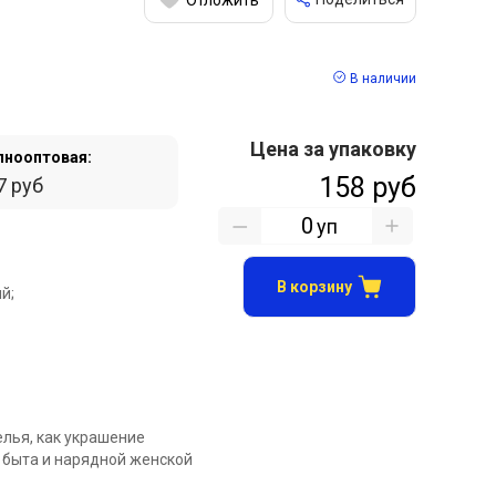
В наличии
Цена за упаковку
пнооптовая:
158 руб
7 руб
уп
В корзину
й;
елья, как украшение
 быта и нарядной женской