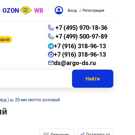
OZON
WB
Вход
/
Регистрация
+7 (495) 970-18-36
+7 (499) 500-97-89
варов
+7 (916) 318-96-13
+7 (916) 318-96-13
ds@argo-ds.ru
Найти
 ярд.) ш. 20 мм светло-розовый
ый
Поделиться
Отложить