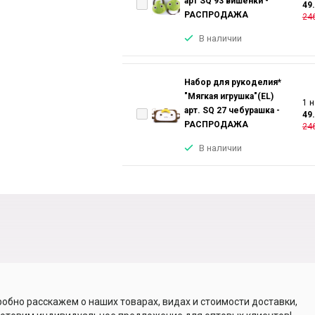
арт SQ 93 вишенки -
49
РАСПРОДАЖА
246
В наличии
Набор для рукоделия*
"Мягкая игрушка"(EL)
1 н
арт. SQ 27 чебурашка -
49
РАСПРОДАЖА
246
В наличии
обно расскажем о наших товарах, видах и стоимости доставки,