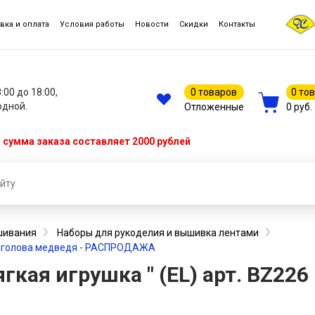
вка и оплата
Условия работы
Новости
Скидки
Контакты
8:00 до 18:00,
0 товаров
0 то
одной.
Отложенные
0 руб.
сумма заказа составляет 2000 рублей
шивания
Наборы для рукоделия и вышивка лентами
226 голова медведя - РАСПРОДАЖА
гкая игрушка " (EL) арт. BZ226