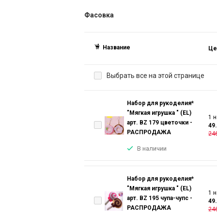
Фасовка
Название
Це
Выбрать все на этой странице
Набор для рукоделия*
"Мягкая игрушка " (EL)
1 н
арт. BZ 179 цветочки -
49
РАСПРОДАЖА
246
В наличии
Набор для рукоделия*
"Мягкая игрушка " (EL)
1 н
арт. BZ 195 чупа-чупс -
49
РАСПРОДАЖА
246