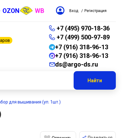
OZON
WB
Вход
/
Регистрация
+7 (495) 970-18-36
+7 (499) 500-97-89
варов
+7 (916) 318-96-13
+7 (916) 318-96-13
ds@argo-ds.ru
Найти
абор для вышивания (уп. 1шт.)
)
Поделиться
Отложить