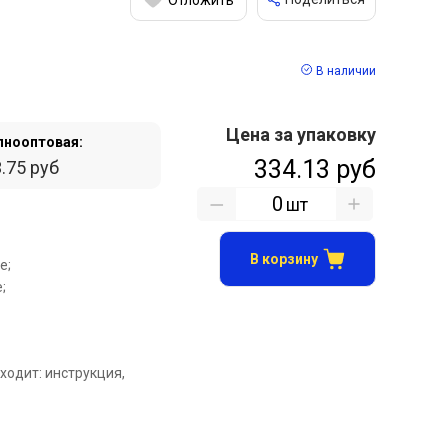
В наличии
Цена за упаковку
пнооптовая:
334.13 руб
.75 руб
шт
В корзину
е;
;
ходит: инструкция,