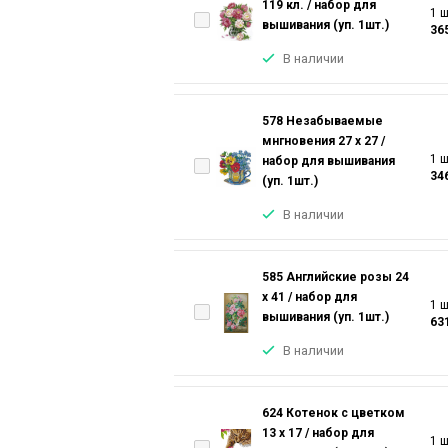
119 кл. / набор для
1 ш
вышивания (уп. 1шт.)
36
В наличии
578 Незабываемые
мнгновения 27 х 27 /
1 ш
набор для вышивания
34
(уп. 1шт.)
В наличии
585 Английские розы 24
х 41 / набор для
1 ш
вышивания (уп. 1шт.)
63
В наличии
624 Котенок с цветком
13 х 17 / набор для
1 ш