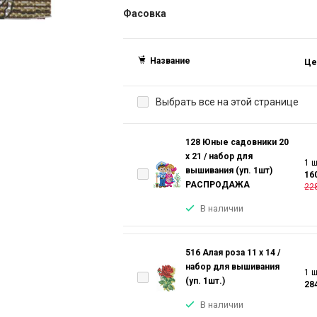
Фасовка
Название
Це
Выбрать все на этой странице
128 Юные садовники 20
х 21 / набор для
1 ш
вышивания (уп. 1шт)
16
РАСПРОДАЖА
228
В наличии
516 Алая роза 11 х 14 /
набор для вышивания
1 ш
(уп. 1шт.)
28
В наличии