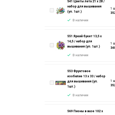
541 Цветы лета 21 х 28 /
набор для вышивания
1 ш
(уп. 1шт.)
35
В наличии
551 Яркий букет 13,5 х
14,5 / набор для
1 ш
вышивания (уп. 1шт.)
34
В наличии
553 Фруктовое
изобилие 13 х 33 / набор
1 ш
для вышивания (уп.
35
1шт.)
В наличии
569 Пионы в вазе 102 х