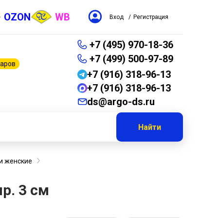
OZON
WB
Вход
/
Регистрация
+7 (495) 970-18-36
+7 (499) 500-97-89
варов
+7 (916) 318-96-13
+7 (916) 318-96-13
ds@argo-ds.ru
Найти
и женские
р. 3 см