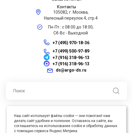
Контакты
105082, г. Москва,
Налесный переулок 4, стр.4
Пн-Пт.: с 08:00 до 18:00,
Сб-Вс - Выходной
+7 (495) 970-18-36
+7 (499) 500-97-89
+7 (916) 318-96-13
+7 (916) 318-96-13
ds@argo-ds.ru
© 2026 ООО "Арго ДС" ИНН 7701121430 ОГРН 1027739360417, Все
Наш сайт использует файлы cookie — они помогают нам
права защищены
делать сайт удобнее и полезнее. Оставаясь на сайте, вы
Юр. адрес : 105005, г. Москва, ул. Бауманская, д.20, стр. 3
соглашаетесь на использование cookie и обработку данных
с помощью сервиса Яндекс.Метрика.