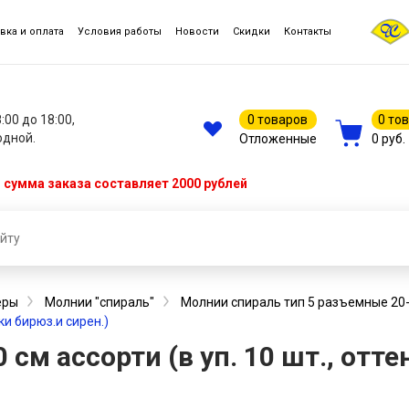
вка и оплата
Условия работы
Новости
Скидки
Контакты
8:00 до 18:00,
0 товаров
0 то
одной.
Отложенные
0 руб.
сумма заказа составляет 2000 рублей
еры
Молнии "спираль"
Молнии спираль тип 5 разъемные 20
нки бирюз.и сирен.)
 см ассорти (в уп. 10 шт., отте