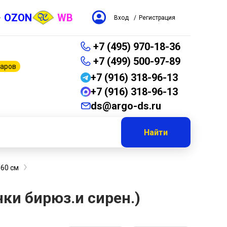
OZON
WB
Вход
/
Регистрация
+7 (495) 970-18-36
+7 (499) 500-97-89
варов
+7 (916) 318-96-13
+7 (916) 318-96-13
ds@argo-ds.ru
Найти
-60 см
нки бирюз.и сирен.)