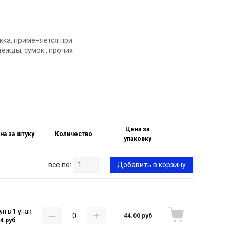
жка, применяется при
дежды, сумок , прочих
Цена за
на за штуку
Количество
упаковку
все по:
Добавить в корзину
уп в 1 упак
44.00 руб
84 руб