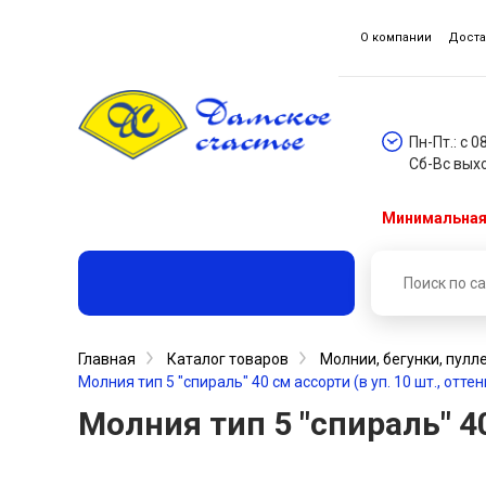
О компании
Доста
Пн-Пт.: с 0
Сб-Вс вых
Минимальная 
Главная
Каталог товаров
Молнии, бегунки, пулл
Молния тип 5 "спираль" 40 см ассорти (в уп. 10 шт., отте
Молния тип 5 "спираль" 40