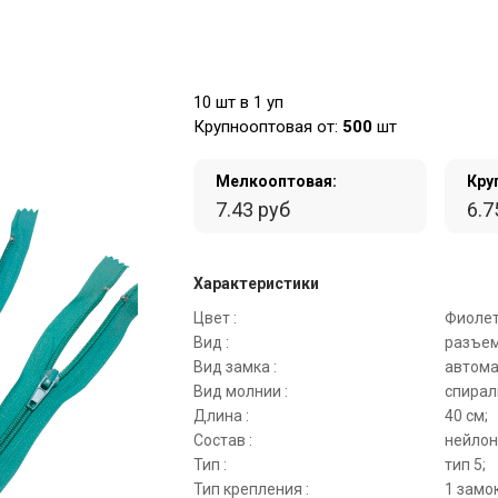
10 шт в 1 уп
Крупнооптовая от:
500
шт
Мелкооптовая:
Кру
7.43 руб
6.7
Характеристики
Цвет :
Фиолет
Вид :
разъем
Вид замка :
автома
Вид молнии :
спирал
Длина :
40 см;
Состав :
нейлон
Тип :
тип 5;
Тип крепления :
1 замок