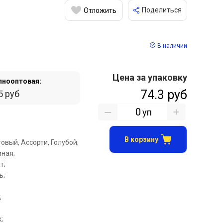
Поделиться
Отложить
В наличии
Цена за упаковку
пнооптовая:
74.3 руб
5 руб
уп
В корзину
овый, Ассорти, Голубой;
ная;
т;
ь;
;
;