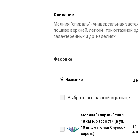
Описание
Молния "спираль"- универсальная засте
пошиве верхней, легкой , трикотажной о
галантерейных и др. изделиях.
Фасовка
Название
Це
Выбрать все на этой странице
Молния "спираль" тип 5
18 см н/р ассорти (в уп.
10 
10 шт., оттенки бирюз.и
4.
сирен.)