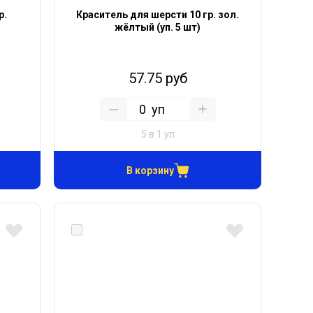
р.
Краситель для шерсти 10 гр. зол.
жёлтый (уп. 5 шт)
57.75 руб
уп
5 в 1 уп
В корзину