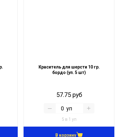
р.
Краситель для шерсти 10 гр.
бордо (уп. 5 шт)
57.75 руб
уп
5 в 1 уп
В корзину