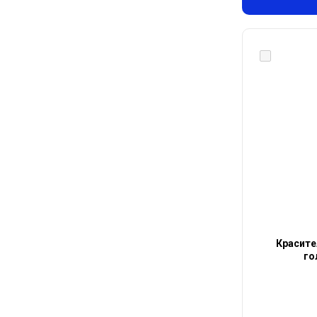
Красите
го