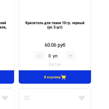
иний
Краситель для ткани 10 гр. черный
шелк,
(уп. 5 шт)
60.06 руб
уп
5 в 1 уп
В корзину