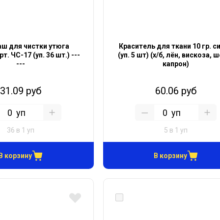
ш для чистки утюга
Краситель для ткани 10 гр. с
т. ЧС-17 (уп. 36 шт.) ---
(уп. 5 шт) (х/б, лён, вискоза, 
---
капрон)
31.09 руб
60.06 руб
уп
уп
36 в 1 уп
5 в 1 уп
В корзину
В корзину