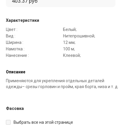
403.37 руб
Характеристики
Цвет :
Белый;
Вид :
Нитепрошивной;
Ширина :
12 мм;
Намотка :
100 м;
Нанесение :
Клеевой;
Описание
Применяются для укрепления отдельных деталей
одежды– срезы горловин и пройм, края борта, низа и т. д.
Фасовка
Выбрать все на этой странице